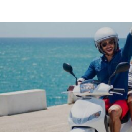
Onze scooters
Waarom bij ons boeken?
Over ons
Verzekeringen
Autoverhuur
Start Your Reservation!
Ophaallocatie