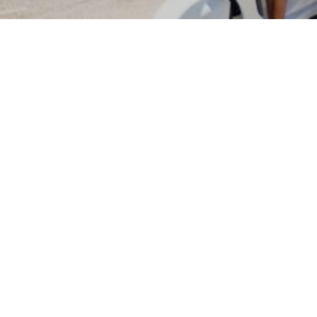
info@motorentcorfu.com
Voertuig op een andere locatie inleveren
698 031 7050
Ophaaldatum/tijd *
Afleverdatum/tijd *
Cookiebeleid (EU)
Algemene voorwaarden
Leeftijdsgroep *
ZOEK PRIJZEN