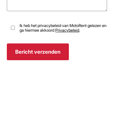
Ik heb het privacybeleid van MotoRent gelezen en
ga hiermee akkoord
Privacybeleid
.
698 031 7050